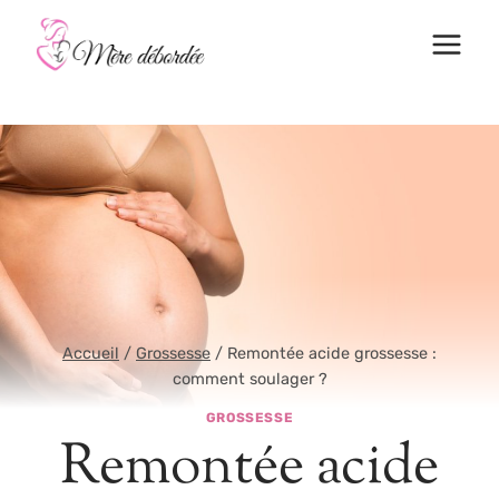
Aller
au
contenu
Accueil
/
Grossesse
/
Remontée acide grossesse :
comment soulager ?
GROSSESSE
Remontée acide