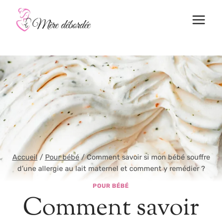
Aller
au
contenu
Accueil
/
Pour bébé
/
Comment savoir si mon bébé souffre
d’une allergie au lait maternel et comment y remédier ?
POUR BÉBÉ
Comment savoir