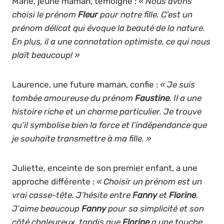
Marie, jeune maman, témoigne :
« Nous avons
choisi le prénom
Fleur
pour notre fille. C’est un
prénom délicat qui évoque la beauté de la nature.
En plus, il a une connotation optimiste, ce qui nous
plaît beaucoup! »
Laurence, une future maman, confie :
« Je suis
tombée amoureuse du prénom
Faustine
. Il a une
histoire riche et un charme particulier. Je trouve
qu’il symbolise bien la force et l’indépendance que
je souhaite transmettre à ma fille. »
Juliette, enceinte de son premier enfant, a une
approche différente :
« Choisir un prénom est un
vrai casse-tête. J’hésite entre
Fanny
et
Florine
.
J’aime beaucoup
Fanny
pour sa simplicité et son
côté chaleureux, tandis que
Florine
a une touche