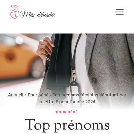
Aller
au
contenu
Accueil
/
Pour bébé
/
Top prénoms féminins débutant par
la lettre F pour l’année 2024
POUR BÉBÉ
Top prénoms