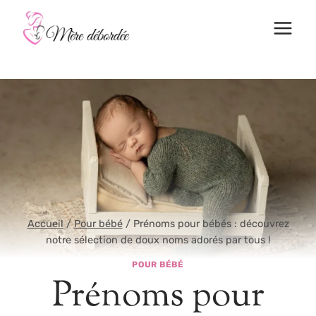
Aller
au
contenu
Accueil
/
Pour bébé
/
Prénoms pour bébés : découvrez
notre sélection de doux noms adorés par tous !
POUR BÉBÉ
Prénoms pour