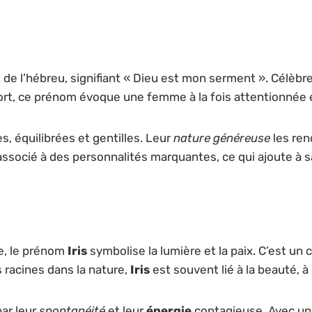
t de l’hébreu, signifiant « Dieu est mon serment ». Célèbr
fort, ce prénom évoque une femme à la fois attentionnée
 équilibrées et gentilles. Leur
nature généreuse
les ren
associé à des personnalités marquantes, ce qui ajoute à s
e, le prénom
Iris
symbolise la lumière et la paix. C’est un
 racines dans la nature,
Iris
est souvent lié à la beauté, à 
ar leur
spontanéité
et leur
énergie
contagieuse. Avec un 