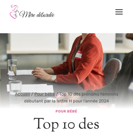
Aller
au
contenu
Accueil
/
Pour bébé
/
Top 10 des prénoms féminins
débutant par la lettre H pour l’année 2024
POUR BÉBÉ
Top 10 des