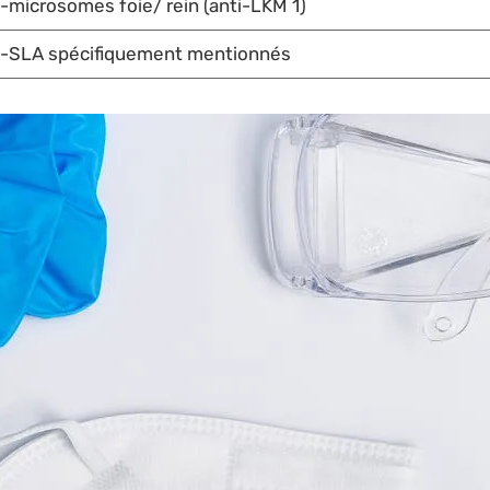
i-microsomes foie/ rein (anti-LKM 1)
i-SLA spécifiquement mentionnés