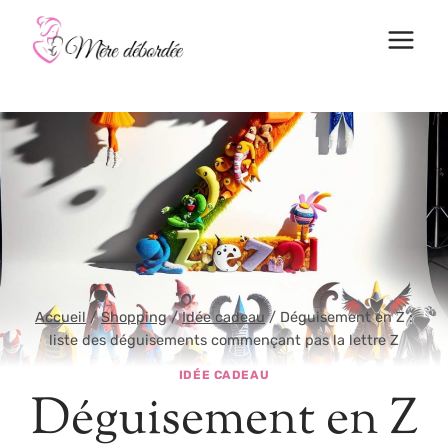
Aller
au
contenu
Accueil
/
Shopping
/
Idée cadeau
/
Déguisement en Z :
liste des déguisements commençant pas la lettre Z
IDÉE CADEAU
Déguisement en Z