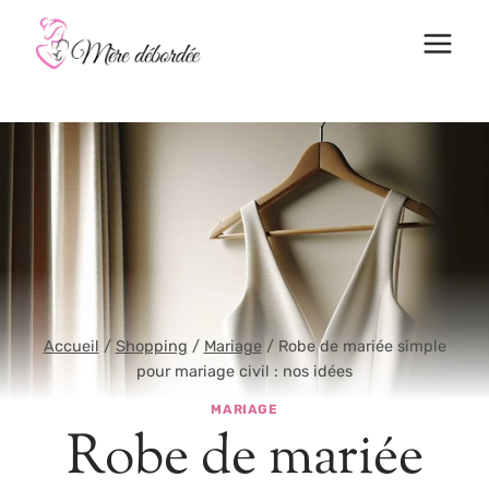
Aller
au
contenu
Accueil
/
Shopping
/
Mariage
/
Robe de mariée simple
pour mariage civil : nos idées
MARIAGE
Robe de mariée