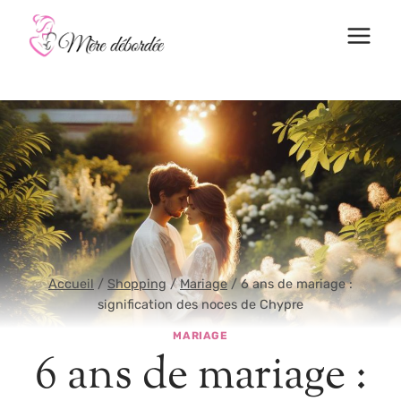
Aller
au
contenu
Accueil
/
Shopping
/
Mariage
/
6 ans de mariage :
signification des noces de Chypre
MARIAGE
6 ans de mariage :