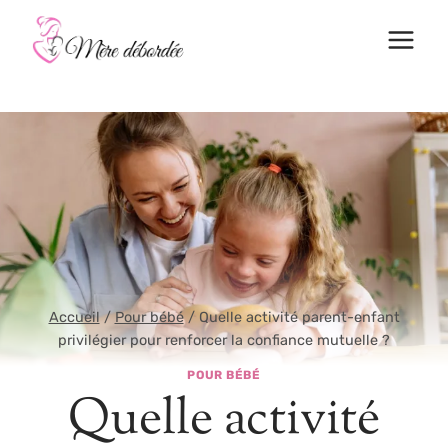
Aller
au
contenu
Accueil
/
Pour bébé
/
Quelle activité parent-enfant
privilégier pour renforcer la confiance mutuelle ?
POUR BÉBÉ
Quelle activité