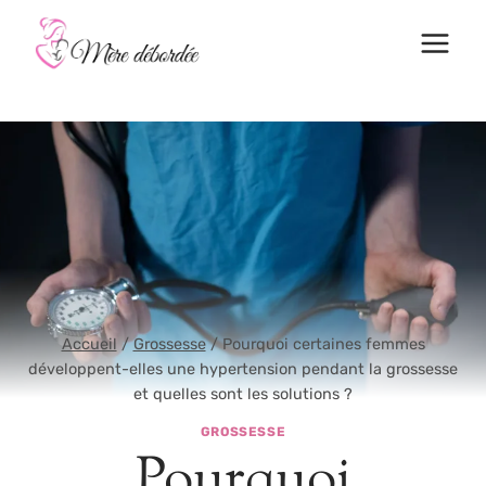
Aller
au
contenu
Accueil
/
Grossesse
/
Pourquoi certaines femmes
développent-elles une hypertension pendant la grossesse
et quelles sont les solutions ?
GROSSESSE
Pourquoi