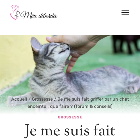
Aller
au
contenu
Accueil
/
Grossesse
/
Je me suis fait griffer par un chat
enceinte : que faire ? (forum & conseils)
GROSSESSE
Je me suis fait