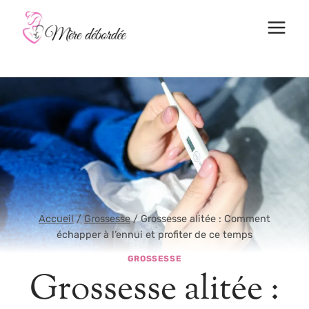
Aller
au
contenu
Accueil
/
Grossesse
/
Grossesse alitée : Comment
échapper à l’ennui et profiter de ce temps
GROSSESSE
Grossesse alitée :