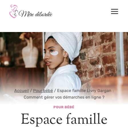
Aller
au
contenu
Accueil
/
Pour bébé
/
Espace famille Livry Gargan :
Comment gérer vos démarches en ligne ?
POUR BÉBÉ
Espace famille