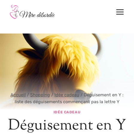
Aller
au
contenu
Accueil
/
Shopping
/
Idée cadeau
/
Déguisement en Y :
liste des déguisements commençant pas la lettre Y
IDÉE CADEAU
Déguisement en Y