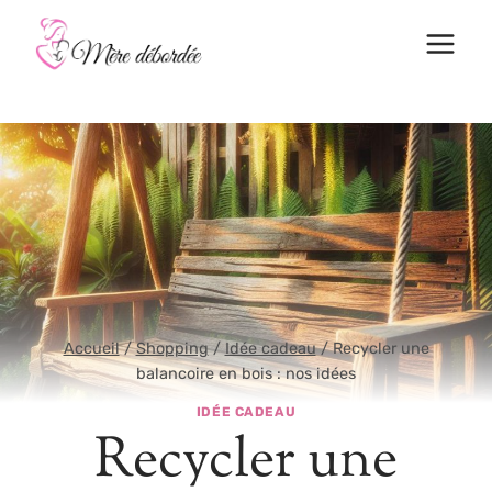
Aller
au
contenu
Accueil
/
Shopping
/
Idée cadeau
/
Recycler une
balancoire en bois : nos idées
IDÉE CADEAU
Recycler une