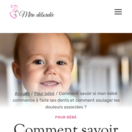
Aller
au
contenu
Accueil
/
Pour bébé
/
Comment savoir si mon bébé
commence à faire ses dents et comment soulager les
douleurs associées ?
POUR BÉBÉ
Comment savoir