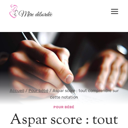
Aller
au
contenu
Accueil
/
Pour bébé
/
Aspar score : tout comprendre sur
cette notation
POUR BÉBÉ
Aspar score : tout