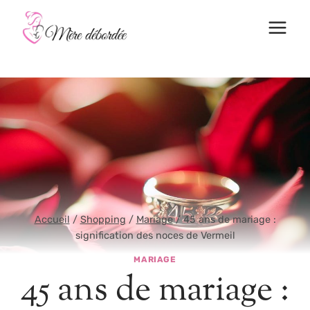
Aller
au
contenu
Accueil
/
Shopping
/
Mariage
/
45 ans de mariage :
signification des noces de Vermeil
MARIAGE
45 ans de mariage :