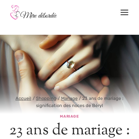
Aller
au
contenu
Accueil
/
Shopping
/
Mariage
/
23 ans de mariage :
signification des noces de Béryl
MARIAGE
23 ans de mariage :