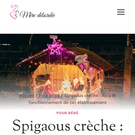
Aller
au
contenu
Accueil
/
Pour bébé
/
Spigaous crèche : Avis et
fonctionnement de cet établissement
POUR BÉBÉ
Spigaous crèche :