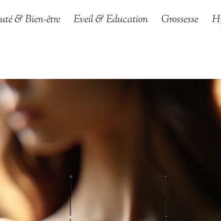
uté & Bien-être
Eveil & Education
Grossesse
H