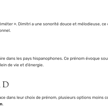
éter ». Dimitri a une sonorité douce et mélodieuse, ce qu
onnel.
laire dans les pays hispanophones. Ce prénom évoque so
lein de vie et d’énergie.
n D
dace dans leur choix de prénom, plusieurs options moins c
on
.