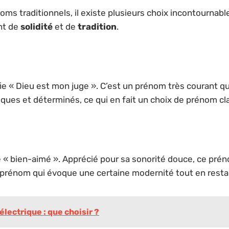
oms traditionnels, il existe plusieurs choix incontourna
nt de
solidité
et de
tradition
.
fie « Dieu est mon juge ». C’est un prénom très courant q
ues et déterminés, ce qui en fait un choix de prénom cl
ifie « bien-aimé ». Apprécié pour sa sonorité douce, ce p
 prénom qui évoque une certaine modernité tout en restant
lectrique : que choisir ?