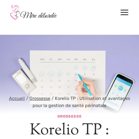
Aller
au
contenu
Accueil
/
Grossesse
/
Korelio TP : Utilisation et avantages
pour la gestion de santé périnatale
GROSSESSE
Korelio TP :