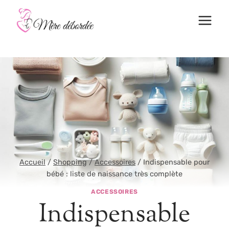
Aller
au
contenu
Accueil
/
Shopping
/
Accessoires
/
Indispensable pour
bébé : liste de naissance très complète
ACCESSOIRES
Indispensable