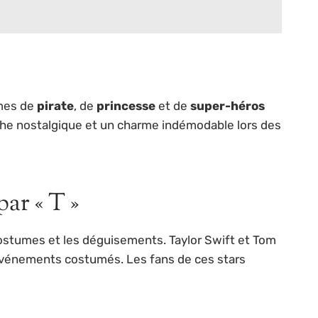
umes de
pirate
, de
princesse
et de
super-héros
che nostalgique et un charme indémodable lors des
ar « T »
 costumes et les déguisements. Taylor Swift et Tom
événements costumés. Les fans de ces stars