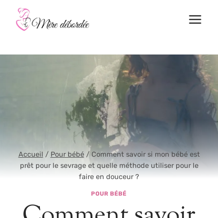
Aller
au
contenu
Accueil
/
Pour bébé
/
Comment savoir si mon bébé est
prêt pour le sevrage et quelle méthode utiliser pour le
faire en douceur ?
POUR BÉBÉ
Comment savoir