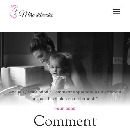
Aller
au
contenu
Accueil
/
Pour bébé
/
Comment apprendre à un enfant à
se laver les mains correctement ?
POUR BÉBÉ
Comment