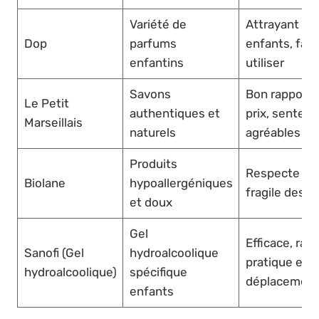
Variété de
Attrayant pou
Dop
parfums
enfants, faci
enfantins
utiliser
Savons
Bon rapport q
Le Petit
authentiques et
prix, senteur
Marseillais
naturels
agréables
Produits
Respecte la 
Biolane
hypoallergéniques
fragile des 
et doux
Gel
Efficace, rapi
Sanofi (Gel
hydroalcoolique
pratique en
hydroalcoolique)
spécifique
déplacemen
enfants