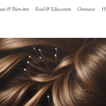
uté & Bien-être
Eveil & Education
Grossesse
H